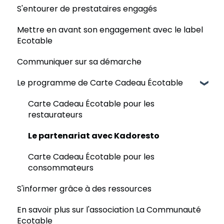
S'entourer de prestataires engagés
Choisir une formule
Le questionnaire d'auto-évaluation
Mettre en avant son engagement avec le label
Régler un abonnement
L'audit
Ecotable
Paramétrer un compte
Le tableau de bord
Communiquer sur sa démarche
Utiliser un code de parrainage
Le Resto-Score
Le programme de Carte Cadeau Écotable
Le Plan d'action
Carte Cadeau Écotable pour les
La Calculatrice Impact
restaurateurs
Le partenariat avec Kadoresto
Carte Cadeau Écotable pour les
consommateurs
S'informer grâce à des ressources
En savoir plus sur l'association La Communauté
Ecotable